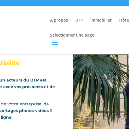
À propos
BTP
Immobilier
Hôtel
gital &
Sélectionner une page
idéo pour
ibilité
un acteurs du BTP est
ce avec vos prospects et de
de votre entreprise, de
portages photos-vidéos
&
 ligne
.