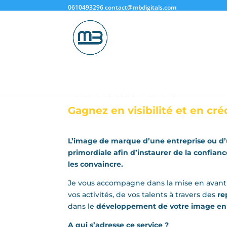
0610493296
contact@mbdigitals.com
Accompagnement di
reportages photo-v
les acteurs du BTP
Gagnez en visibilité et en créd
L’image de marque d’une entreprise ou d’
primordiale afin d’instaurer de la confian
les convaincre.
Je vous accompagne dans la mise en avant 
vos activités, de vos talents à travers des
re
dans le
développement de votre image en
A qui s’adresse ce service ?