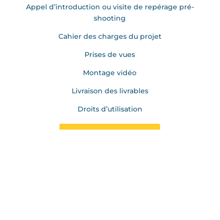
Appel d’introduction ou visite de repérage pré-
shooting
Cahier des charges du projet
Prises de vues
Montage vidéo
Livraison des livrables
Droits d’utilisation
C'est ce que je veux
Reportage Photo & Vidéo
COMPRIS
L’ensemble des éléments des reportages photos